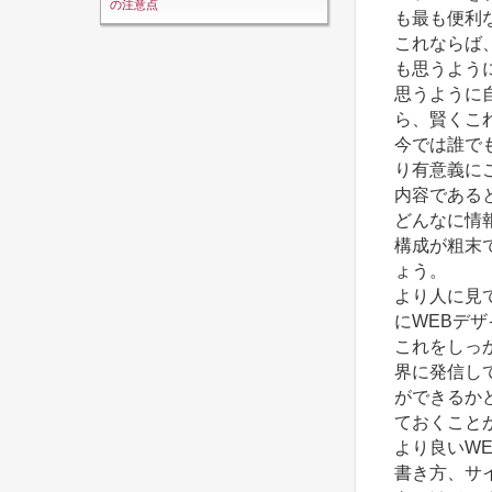
の注意点
も最も便利
これならば
も思うよう
思うように
ら、賢くこ
今では誰で
り有意義に
内容である
どんなに情
構成が粗末
ょう。
より人に見
にWEBデ
これをしっ
界に発信し
ができるか
ておくこと
より良いW
書き方、サ